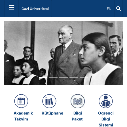
☰
Dil Seçiniz 
Gazi Üniversitesi
EN
Önceki
Sonrak
Akademik
Kütüphane
Bilgi
Öğrenci
Takvim
Paketi
Bilgi
Sistemi